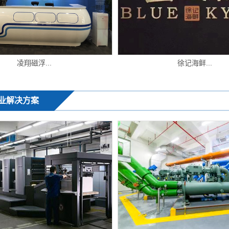
凌翔磁浮...
徐记海鲜...
业解决方案